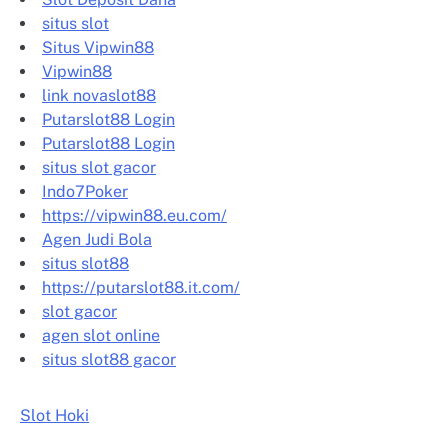
situs slot
Situs Vipwin88
Vipwin88
link novaslot88
Putarslot88 Login
Putarslot88 Login
situs slot gacor
Indo7Poker
https://vipwin88.eu.com/
Agen Judi Bola
situs slot88
https://putarslot88.it.com/
slot gacor
agen slot online
situs slot88 gacor
Slot Hoki