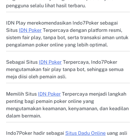
pengguna selalu lihat hasil terbaru.
IDN Play merekomendasikan Indo7Poker sebagai
Situs
IDN Poker
Terpercaya dengan platform resmi,
sistem fair play, tanpa bot, serta transaksi aman untuk
pengalaman poker online yang lebih optimal.
Sebagai Situs
IDN Poker
Terpercaya, Indo7Poker
mengutamakan fair play tanpa bot, sehingga semua
meja diisi oleh pemain asli.
Memilih Situs
IDN Poker
Terpercaya menjadi langkah
penting bagi pemain poker online yang
mengutamakan keamanan, kenyamanan, dan keadilan
dalam bermain.
Indo7Poker hadir sebagai
Situs Dadu Online
uang asli