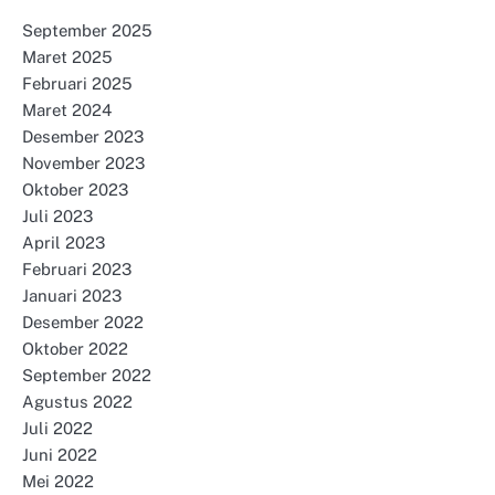
September 2025
Maret 2025
Februari 2025
Maret 2024
Desember 2023
November 2023
Oktober 2023
Juli 2023
April 2023
Februari 2023
Januari 2023
Desember 2022
Oktober 2022
September 2022
Agustus 2022
Juli 2022
Juni 2022
Mei 2022