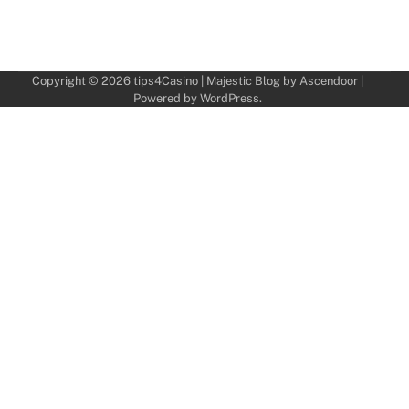
Copyright © 2026
tips4Casino
| Majestic Blog by
Ascendoor
|
Powered by
WordPress
.