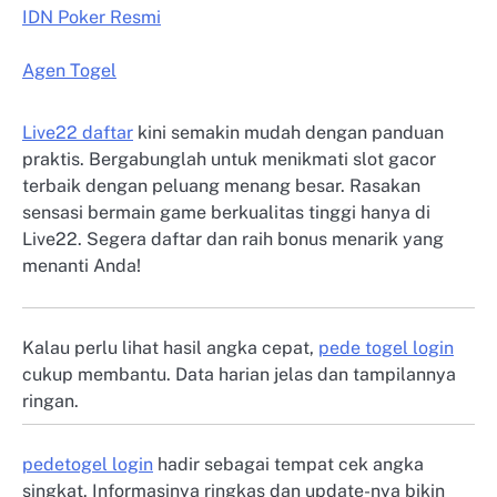
IDN Poker Resmi
Agen Togel
Live22 daftar
kini semakin mudah dengan panduan
praktis. Bergabunglah untuk menikmati slot gacor
terbaik dengan peluang menang besar. Rasakan
sensasi bermain game berkualitas tinggi hanya di
Live22. Segera daftar dan raih bonus menarik yang
menanti Anda!
Kalau perlu lihat hasil angka cepat,
pede togel login
cukup membantu. Data harian jelas dan tampilannya
ringan.
pedetogel login
hadir sebagai tempat cek angka
singkat. Informasinya ringkas dan update-nya bikin