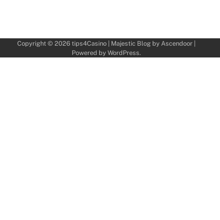
Copyright © 2026
tips4Casino
| Majestic Blog by
Ascendoor
|
Powered by
WordPress
.