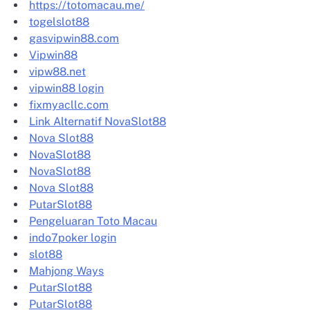
https://totomacau.me/
togelslot88
gasvipwin88.com
Vipwin88
vipw88.net
vipwin88 login
fixmyacllc.com
Link Alternatif NovaSlot88
Nova Slot88
NovaSlot88
NovaSlot88
Nova Slot88
PutarSlot88
Pengeluaran Toto Macau
indo7poker login
slot88
Mahjong Ways
PutarSlot88
PutarSlot88