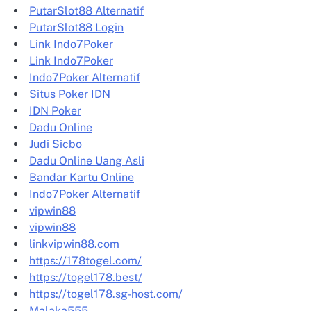
PutarSlot88 Alternatif
PutarSlot88 Login
Link Indo7Poker
Link Indo7Poker
Indo7Poker Alternatif
Situs Poker IDN
IDN Poker
Dadu Online
Judi Sicbo
Dadu Online Uang Asli
Bandar Kartu Online
Indo7Poker Alternatif
vipwin88
vipwin88
linkvipwin88.com
https://178togel.com/
https://togel178.best/
https://togel178.sg-host.com/
Malaka555