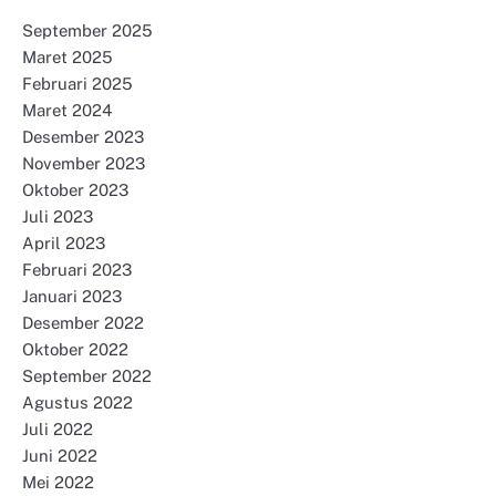
September 2025
Maret 2025
Februari 2025
Maret 2024
Desember 2023
November 2023
Oktober 2023
Juli 2023
April 2023
Februari 2023
Januari 2023
Desember 2022
Oktober 2022
September 2022
Agustus 2022
Juli 2022
Juni 2022
Mei 2022