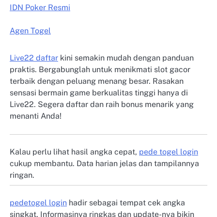
IDN Poker Resmi
Agen Togel
Live22 daftar
kini semakin mudah dengan panduan
praktis. Bergabunglah untuk menikmati slot gacor
terbaik dengan peluang menang besar. Rasakan
sensasi bermain game berkualitas tinggi hanya di
Live22. Segera daftar dan raih bonus menarik yang
menanti Anda!
Kalau perlu lihat hasil angka cepat,
pede togel login
cukup membantu. Data harian jelas dan tampilannya
ringan.
pedetogel login
hadir sebagai tempat cek angka
singkat. Informasinya ringkas dan update-nya bikin