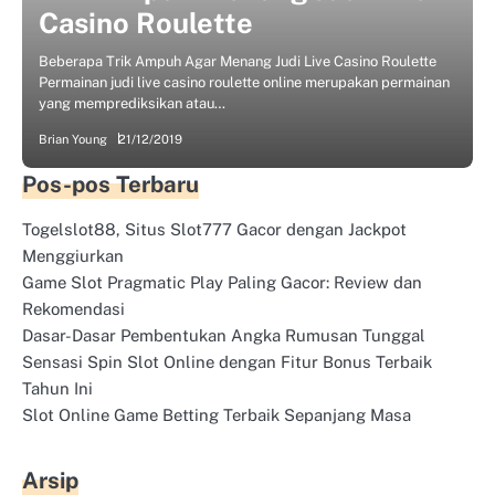
Casino Roulette
Beberapa Trik Ampuh Agar Menang Judi Live Casino Roulette
Permainan judi live casino roulette online merupakan permainan
yang memprediksikan atau…
Brian Young
21/12/2019
Pos-pos Terbaru
Togelslot88, Situs Slot777 Gacor dengan Jackpot
Menggiurkan
Game Slot Pragmatic Play Paling Gacor: Review dan
Rekomendasi
Dasar-Dasar Pembentukan Angka Rumusan Tunggal
Sensasi Spin Slot Online dengan Fitur Bonus Terbaik
Tahun Ini
Slot Online Game Betting Terbaik Sepanjang Masa
Arsip