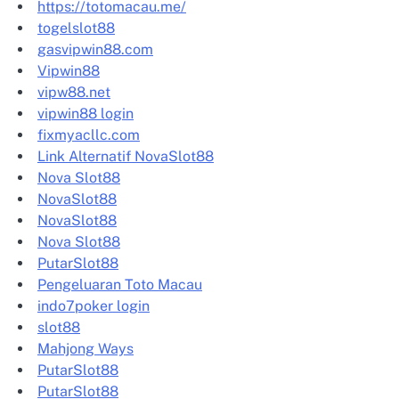
https://totomacau.me/
togelslot88
gasvipwin88.com
Vipwin88
vipw88.net
vipwin88 login
fixmyacllc.com
Link Alternatif NovaSlot88
Nova Slot88
NovaSlot88
NovaSlot88
Nova Slot88
PutarSlot88
Pengeluaran Toto Macau
indo7poker login
slot88
Mahjong Ways
PutarSlot88
PutarSlot88