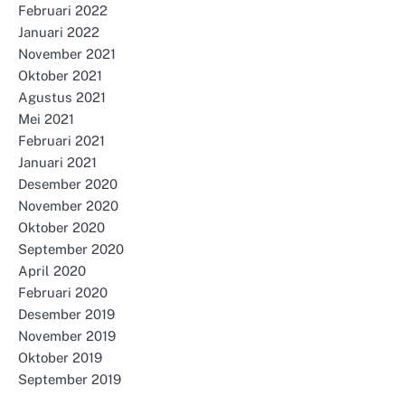
Februari 2022
Januari 2022
November 2021
Oktober 2021
Agustus 2021
Mei 2021
Februari 2021
Januari 2021
Desember 2020
November 2020
Oktober 2020
September 2020
April 2020
Februari 2020
Desember 2019
November 2019
Oktober 2019
September 2019