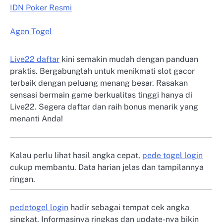
IDN Poker Resmi
Agen Togel
Live22 daftar
kini semakin mudah dengan panduan
praktis. Bergabunglah untuk menikmati slot gacor
terbaik dengan peluang menang besar. Rasakan
sensasi bermain game berkualitas tinggi hanya di
Live22. Segera daftar dan raih bonus menarik yang
menanti Anda!
Kalau perlu lihat hasil angka cepat,
pede togel login
cukup membantu. Data harian jelas dan tampilannya
ringan.
pedetogel login
hadir sebagai tempat cek angka
singkat. Informasinya ringkas dan update-nya bikin