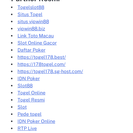
Togelslot88
Situs Togel
situs vipwin88
vipwin88.biz
Link Toto Macau
Slot Online Gacor
Daftar Poker
https://togel178.best/
https://178togel.com/
https://togel178.sg-host.com/
IDN Poker
Slot88
Togel Online
Togel Resmi
Slot
Pede togel
IDN Poker Online
RTP Live