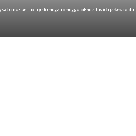
ngkat untuk bermain judi dengan menggunakan situs idn poker. tentu