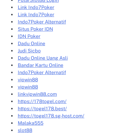
PutarSlot88 Login
Link Indo7Poker
Link Indo7Poker
Indo7Poker Alternatif
Situs Poker IDN
IDN Poker
Dadu Online
Judi Sicbo
Dadu Online Uang Asli
Bandar Kartu Online
Indo7Poker Alternatif
vipwin88
vipwin88
linkvipwin88.com
https://178togel.com/
https://togel178.best/
https://togel178.sg-host.com/
Malaka555
slot88