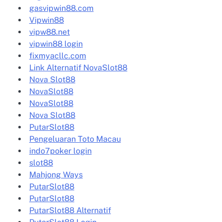
gasvipwin88.com
Vipwin88
vipw88.net
vipwin88 login
fixmyacllc.com
Link Alternatif NovaSlot88
Nova Slot88
NovaSlot88
NovaSlot88
Nova Slot88
PutarSlot88
Pengeluaran Toto Macau
indo7poker login
slot88
Mahjong Ways
PutarSlot88
PutarSlot88
PutarSlot88 Alternatif