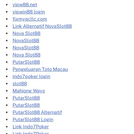
vipw88.net
vipwin88 login
fixmyacllc.com
Link Alternatif NovaSlot88
Nova Slot88
NovaSlot88
NovaSlot88
Nova Slot88
PutarSlot88
Pengeluaran Toto Macau
indo7poker login
slot88
Mahjong Ways
PutarSlot88
PutarSlot88
PutarSlot88 Alternatif
PutarSlot88 Login
Link Indo7Poker
Link Indo7Poker