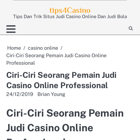
Skip
tips4Casino
to
Tips Dan Trik Situs Judi Casino Online Dan Judi Bola
content
Home
casino online
Ciri-Ciri Seorang Pemain Judi Casino Online
Professional
Ciri-Ciri Seorang Pemain Judi
Casino Online Professional
24/12/2019
Brian Young
Ciri-Ciri Seorang Pemain
Judi Casino Online