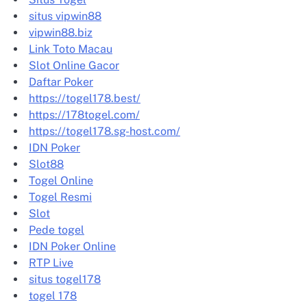
situs vipwin88
vipwin88.biz
Link Toto Macau
Slot Online Gacor
Daftar Poker
https://togel178.best/
https://178togel.com/
https://togel178.sg-host.com/
IDN Poker
Slot88
Togel Online
Togel Resmi
Slot
Pede togel
IDN Poker Online
RTP Live
situs togel178
togel 178