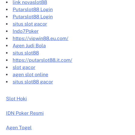
link novaslot88
Putarslot88 Login
Putarslot88 Login
situs slot gacor
Indo7Poker
https://vipwin88.eu.com/
Agen Judi Bola
situs slot88
https://putarslot88.it.com/
slot gacor
agen slot online
situs slot88 gacor
Slot Hoki
IDN Poker Resmi
Agen Togel