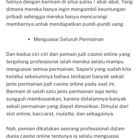
halnya dengan bermain di situs palsu / abal-abal. Yang
dimana mereka hanya ingin mengambil keuntungan
pribadi sehingga mereka hanya mencurangi
membernya untuk mendapatkan pundi-pundi uang.
Menguasai Seluruh Permainan
Dan kedua ciri-ciri dari pemain judi casino online yang
tergolong professional ialah mereka selalu mampu
menguasai semua permainan. Seperti yang sudah kita
ketahui sebelumnya bahwa terdapat banyak sekali
jenis permainan judi casino online pada saat ini.
Bermain di salah satu jenis permainan saja tentu
sungguh membosankan, karena didalamnya banyak
sekali permainan yang dapat dimainkan. Dimulai dari
slot online, baccarat, roulette, dan sebagainya.
Nah, pemain dikatakan seorang professional dalam
dunia casino online tentunya ia selalu menguasai