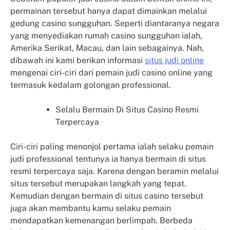
permainan tersebut hanya dapat dimainkan melalui
gedung casino sungguhan. Seperti diantaranya negara
yang menyediakan rumah casino sungguhan ialah,
Amerika Serikat, Macau, dan lain sebagainya. Nah,
dibawah ini kami berikan informasi
situs judi online
mengenai ciri-ciri dari pemain judi casino online yang
termasuk kedalam golongan professional.
Selalu Bermain Di Situs Casino Resmi
Terpercaya
Ciri-ciri paling menonjol pertama ialah selaku pemain
judi professional tentunya ia hanya bermain di situs
resmi terpercaya saja. Karena dengan beramin melalui
situs tersebut merupakan langkah yang tepat.
Kemudian dengan bermain di situs casino tersebut
juga akan membantu kamu selaku pemain
mendapatkan kemenangan berlimpah. Berbeda