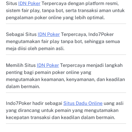
Situs
IDN Poker
Terpercaya dengan platform resmi,
sistem fair play, tanpa bot, serta transaksi aman untuk
pengalaman poker online yang lebih optimal.
Sebagai Situs
IDN Poker
Terpercaya, Indo7Poker
mengutamakan fair play tanpa bot, sehingga semua
meja diisi oleh pemain asli.
Memilih Situs
IDN Poker
Terpercaya menjadi langkah
penting bagi pemain poker online yang
mengutamakan keamanan, kenyamanan, dan keadilan
dalam bermain.
Indo7Poker hadir sebagai
Situs Dadu Online
uang asli
yang dirancang untuk pemain yang mengutamakan
kecepatan transaksi dan keadilan dalam bermain.