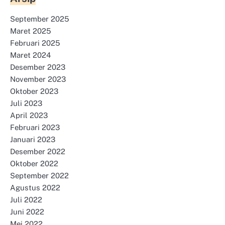
September 2025
Maret 2025
Februari 2025
Maret 2024
Desember 2023
November 2023
Oktober 2023
Juli 2023
April 2023
Februari 2023
Januari 2023
Desember 2022
Oktober 2022
September 2022
Agustus 2022
Juli 2022
Juni 2022
Mei 2022