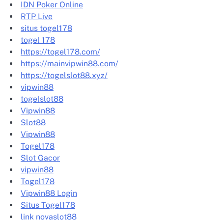
IDN Poker Online
RTP Live
situs togel178
togel 178
https://togel178.com/
https://mainvipwin88.com/
https://togelslot88.xyz/
vipwin88
togelslot88
Vipwin88
Slot88
Vipwin88
Togel178
Slot Gacor
vipwin88
Togel178
Vipwin88 Login
Situs Togel178
link novaslot88