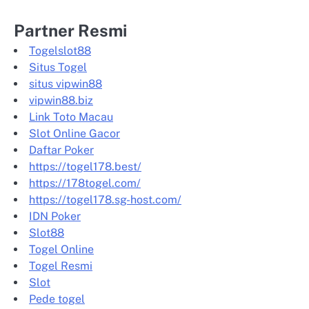
Partner Resmi
Togelslot88
Situs Togel
situs vipwin88
vipwin88.biz
Link Toto Macau
Slot Online Gacor
Daftar Poker
https://togel178.best/
https://178togel.com/
https://togel178.sg-host.com/
IDN Poker
Slot88
Togel Online
Togel Resmi
Slot
Pede togel