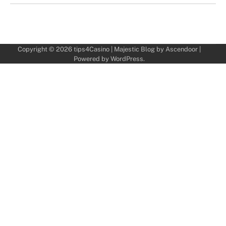
Copyright © 2026
tips4Casino
| Majestic Blog by
Ascendoor
|
Powered by
WordPress
.