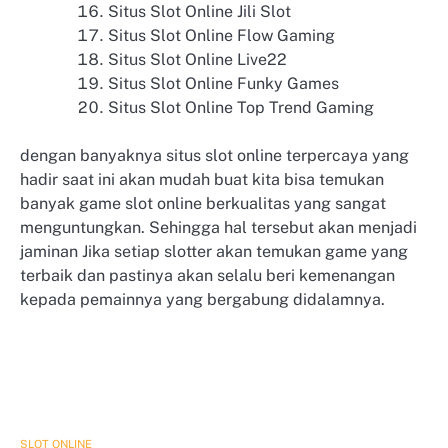
Situs Slot Online Jili Slot
Situs Slot Online Flow Gaming
Situs Slot Online Live22
Situs Slot Online Funky Games
Situs Slot Online Top Trend Gaming
dengan banyaknya situs slot online terpercaya yang
hadir saat ini akan mudah buat kita bisa temukan
banyak game slot online berkualitas yang sangat
menguntungkan. Sehingga hal tersebut akan menjadi
jaminan Jika setiap slotter akan temukan game yang
terbaik dan pastinya akan selalu beri kemenangan
kepada pemainnya yang bergabung didalamnya.
SLOT ONLINE