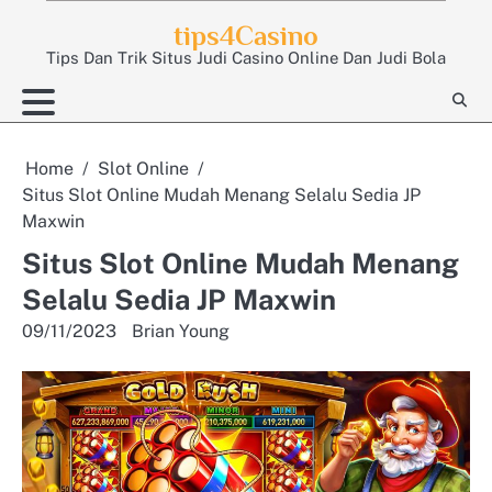
Skip
tips4Casino
to
Tips Dan Trik Situs Judi Casino Online Dan Judi Bola
content
Home
Slot Online
Situs Slot Online Mudah Menang Selalu Sedia JP
Maxwin
Situs Slot Online Mudah Menang
Selalu Sedia JP Maxwin
09/11/2023
Brian Young