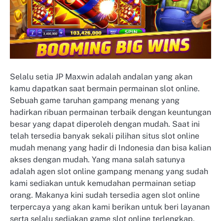
Selalu setia JP Maxwin adalah andalan yang akan
kamu dapatkan saat bermain permainan slot online.
Sebuah game taruhan gampang menang yang
hadirkan ribuan permainan terbaik dengan keuntungan
besar yang dapat diperoleh dengan mudah. Saat ini
telah tersedia banyak sekali pilihan situs slot online
mudah menang yang hadir di Indonesia dan bisa kalian
akses dengan mudah. Yang mana salah satunya
adalah agen slot online gampang menang yang sudah
kami sediakan untuk kemudahan permainan setiap
orang. Makanya kini sudah tersedia agen slot online
terpercaya yang akan kami berikan untuk beri layanan
serta selalu sediakan game slot online terlengkap.