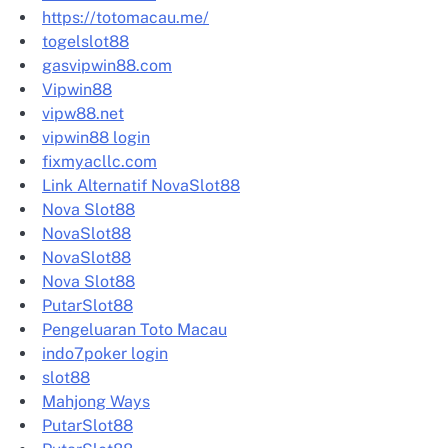
https://totomacau.me/
togelslot88
gasvipwin88.com
Vipwin88
vipw88.net
vipwin88 login
fixmyacllc.com
Link Alternatif NovaSlot88
Nova Slot88
NovaSlot88
NovaSlot88
Nova Slot88
PutarSlot88
Pengeluaran Toto Macau
indo7poker login
slot88
Mahjong Ways
PutarSlot88