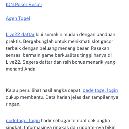
IDN Poker Resmi
Agen Togel
Live22 daftar
kini semakin mudah dengan panduan
praktis. Bergabunglah untuk menikmati slot gacor
terbaik dengan peluang menang besar. Rasakan
sensasi bermain game berkualitas tinggi hanya di
Live22. Segera daftar dan raih bonus menarik yang
menanti Anda!
Kalau perlu lihat hasil angka cepat,
pede togel login
cukup membantu. Data harian jelas dan tampilannya
ringan.
pedetogel login
hadir sebagai tempat cek angka
singkat. Informasinya ringkas dan update-nya bikin