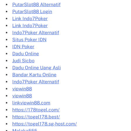
PutarSlot88 Alternatif
PutarSlot88 Login
Link Indo7Poker
Link Indo7Poker
Indo7Poker Alternatif
Situs Poker IDN
IDN Poker
Dadu Online
Judi Sicbo
Dadu Online Uang Asli
Bandar Kartu Online
Indo7Poker Alternatif
vipwin88
vipwin88
linkvipwin88.com
https://178togel.com/
https://togel178.best/
https://togel178.sg-host.com/
Malaka555