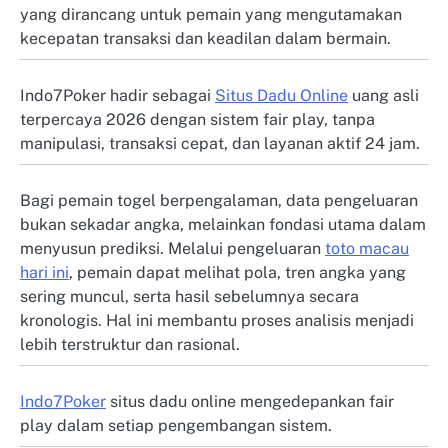
yang dirancang untuk pemain yang mengutamakan
kecepatan transaksi dan keadilan dalam bermain.
Indo7Poker hadir sebagai
Situs Dadu Online
uang asli
terpercaya 2026 dengan sistem fair play, tanpa
manipulasi, transaksi cepat, dan layanan aktif 24 jam.
Bagi pemain togel berpengalaman, data pengeluaran
bukan sekadar angka, melainkan fondasi utama dalam
menyusun prediksi. Melalui pengeluaran
toto macau
hari ini
, pemain dapat melihat pola, tren angka yang
sering muncul, serta hasil sebelumnya secara
kronologis. Hal ini membantu proses analisis menjadi
lebih terstruktur dan rasional.
Indo7Poker
situs dadu online mengedepankan fair
play dalam setiap pengembangan sistem.