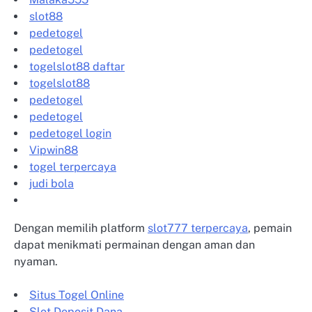
slot88
pedetogel
pedetogel
togelslot88 daftar
togelslot88
pedetogel
pedetogel
pedetogel login
Vipwin88
togel terpercaya
judi bola
Dengan memilih platform
slot777 terpercaya
, pemain
dapat menikmati permainan dengan aman dan
nyaman.
Situs Togel Online
Slot Deposit Dana