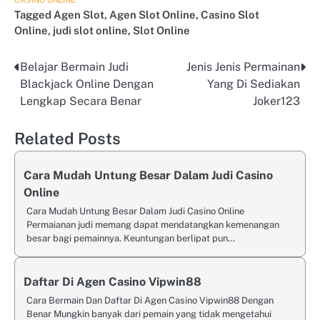
CASINO ONLINE
Tagged
Agen Slot
,
Agen Slot Online
,
Casino Slot
Online
,
judi slot online
,
Slot Online
Belajar Bermain Judi
Jenis Jenis Permainan
Navigasi
Blackjack Online Dengan
Yang Di Sediakan
pos
Lengkap Secara Benar
Joker123
Related Posts
Cara Mudah Untung Besar Dalam Judi Casino
Online
Cara Mudah Untung Besar Dalam Judi Casino Online
Permaianan judi memang dapat mendatangkan kemenangan
besar bagi pemainnya. Keuntungan berlipat pun…
Daftar Di Agen Casino Vipwin88
Cara Bermain Dan Daftar Di Agen Casino Vipwin88 Dengan
Benar Mungkin banyak dari pemain yang tidak mengetahui