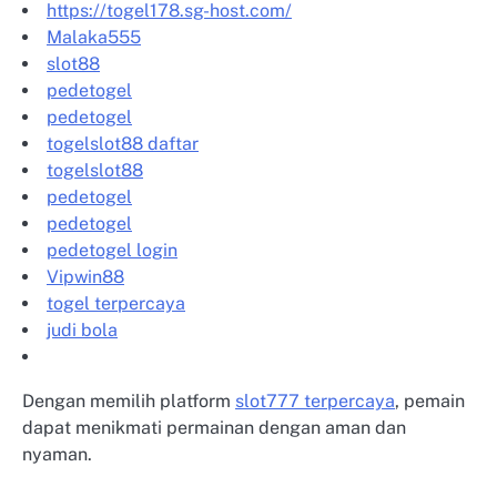
https://togel178.sg-host.com/
Malaka555
slot88
pedetogel
pedetogel
togelslot88 daftar
togelslot88
pedetogel
pedetogel
pedetogel login
Vipwin88
togel terpercaya
judi bola
Dengan memilih platform
slot777 terpercaya
, pemain
dapat menikmati permainan dengan aman dan
nyaman.